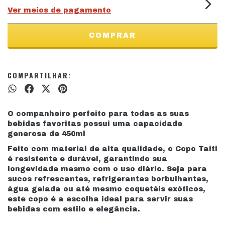
Ver meios de pagamento
COMPARTILHAR:
O companheiro perfeito para todas as suas
bebidas favoritas possui uma capacidade
generosa de 450ml
Feito com material de alta qualidade, o Copo Taiti
é resistente e durável, garantindo sua
longevidade mesmo com o uso diário. Seja para
sucos refrescantes, refrigerantes borbulhantes,
água gelada ou até mesmo coquetéis exóticos,
este copo é a escolha ideal para servir suas
bebidas com estilo e elegância.